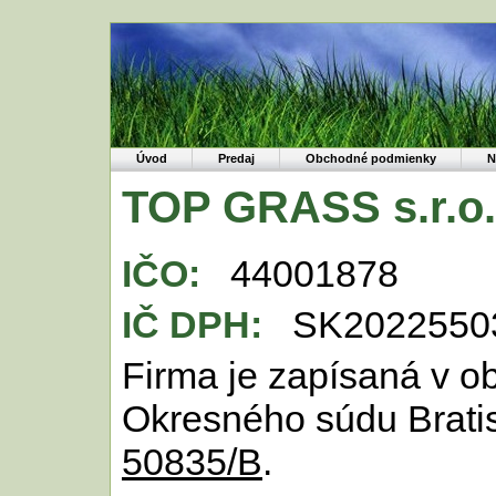
Úvod
Predaj
Obchodné podmienky
N
TOP GRASS s.r.o.
IČO:
44001878
IČ DPH:
SK2022550
Firma je zapísaná v o
Okresného súdu Bratis
50835/B
.